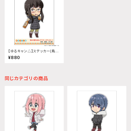
【ゆるキャン△】ステッカー(鳥羽
美波(グビ姉))
¥880
同じカテゴリの商品