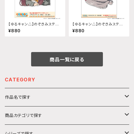
【ゆるキャン△】のぞきみステッ
【ゆるキャン△】のぞきみステッ
カー (土岐綾乃『SEASON3』)
カー (瑞浪絵真『SEASON3』)
¥880
¥880
給油口サイズ
給油口サイズ
商品一覧に戻る
CATEGORY
作品名で探す
カ行
商品カテゴリで探す
ガールズ＆パンツァー
サ行
アクリルキーホルダー
シリーズで探す