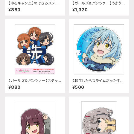
【ゆるキャン△】のぞきみステッ
【ガールズ＆パンツァー】うきうき
カー (各務原なでしこ『SEASO
ステッカー (島田愛里寿 聖グロ
¥880
¥1,320
N3』)給油口サイズ
リアーナver.)A5サイズ
【ガールズ＆パンツァー】ステッカ
【転生したらスライムだった件】う
ー 給油口 (集合 大洗女子学園)
きうきミニステッカー (リムル)
¥880
¥500