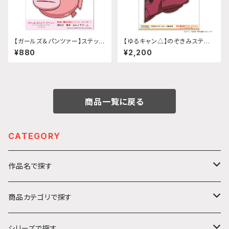
【ガールズ＆パンツァー】ステッカ
【ゆるキャン△】のぞきみステッ
ー 給油口 (集合 あんこうチー
カー (大垣千明『SEASON3』)A
¥880
¥2,200
ム)
4サイズ
商品一覧に戻る
CATEGORY
作品名で探す
カ行
商品カテゴリで探す
ガールズ＆パンツァー
サ行
アクリルキーホルダー
シリーズで探す