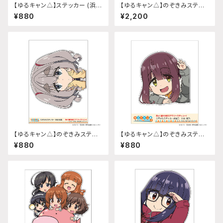
【ゆるキャン△】ステッカー (浜名
【ゆるキャン△】のぞきみステッ
湖夜景 静岡限定)
カー (ちくわ)A4サイズ
¥880
¥2,200
【ゆるキャン△】のぞきみステッ
【ゆるキャン△】のぞきみステッ
カー (瑞浪絵真『SEASON3』)
カー (土岐綾乃『SEASON3』)
¥880
¥880
給油口サイズ
給油口サイズ