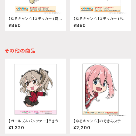
【ゆるキャン△】ステッカー (斉藤
【ゆるキャン△】ステッカー (ちく
恵那『SEASON3』)
わテント『SEASON3』)
¥880
¥880
その他の商品
【ガールズ＆パンツァー】うきうき
【ゆるキャン△】のぞきみステッ
ステッカー (島田愛里寿 聖グロ
カー (各務原なでしこ『SEASO
¥1,320
¥2,200
リアーナver.)A5サイズ
N3』)A4サイズ