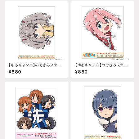
【ゆるキャン△】のぞきみステッ
【ゆるキャン△】のぞきみステッ
カー (瑞浪絵真『SEASON3』)
カー (各務原なでしこ『SEASO
¥880
¥880
給油口サイズ
N3』)給油口サイズ