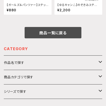
【ガールズ＆パンツァー】ステッカ
【ゆるキャン△】のぞきみステッ
ー 給油口 (集合 大洗女子学園)
カー (志摩リン『SEASON3』)A
¥880
¥2,200
4サイズ
商品一覧に戻る
CATEGORY
作品名で探す
カ行
商品カテゴリで探す
ガールズ＆パンツァー
サ行
アクリルキーホルダー
シリーズで探す
ソードアート・オンライン
ハ行
ステッカー
うきうきシリーズ