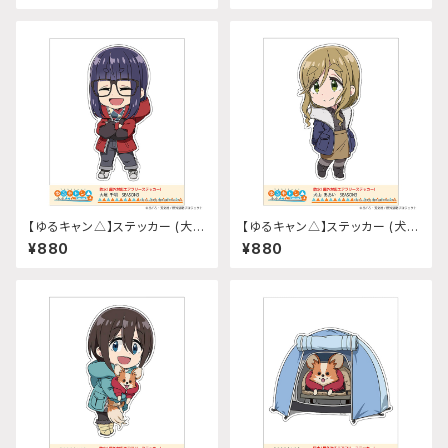
【ゆるキャン△】ステッカー (大垣
【ゆるキャン△】ステッカー (犬山
千明『SEASON3』)
あおい『SEASON3』)
¥880
¥880