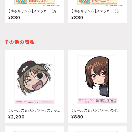
【ゆるキャン△】ステッカー (斉藤
【ゆるキャン△】ステッカー (ちく
恵那『SEASON3』)
わテント『SEASON3』)
¥880
¥880
その他の商品
【ガールズ＆パンツァー】ステッカ
【ガールズ＆パンツァー】のぞき
ー 給油口 (lll号戦車J型デカー
みステッカー 給油口 (西住まほ)
¥2,200
¥880
ル)A4サイズ