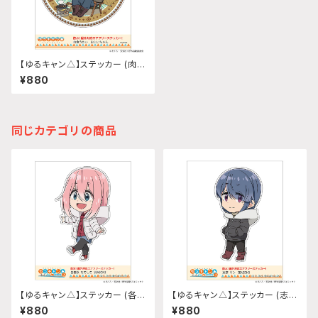
【ゆるキャン△】ステッカー (肉食
うかい おじいちゃん)
¥880
同じカテゴリの商品
【ゆるキャン△】ステッカー (各務
【ゆるキャン△】ステッカー (志摩
原なでしこ『SEASON3』)
リン『SEASON3』)
¥880
¥880