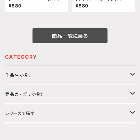
ー 給油口 (武部沙織 制服2)
カー (犬山あおい『SEASON
¥880
¥880
3』)給油口サイズ
商品一覧に戻る
CATEGORY
作品名で探す
カ行
商品カテゴリで探す
ガールズ＆パンツァー
サ行
アクリルキーホルダー
シリーズで探す
ソードアート・オンライン
ハ行
ステッカー
うきうきシリーズ