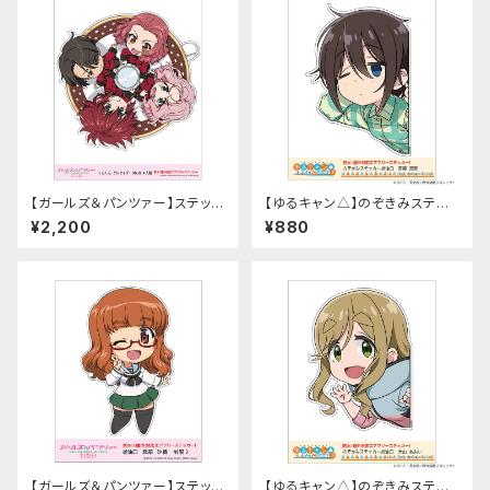
【ガールズ＆パンツァー】ステッカ
【ゆるキャン△】のぞきみステッ
ー (くるくるクルセイダーMK lll
カー (斉藤恵那『SEASON3』)
¥2,200
¥880
4人娘)A4サイズ
給油口サイズ
【ガールズ＆パンツァー】ステッカ
【ゆるキャン△】のぞきみステッ