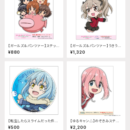
【ガールズ＆パンツァー】ステッカ
【ガールズ＆パンツァー】うきうき
ー 給油口 (集合 あんこうチー
ステッカー (島田愛里寿 聖グロ
¥880
¥1,320
ム)
リアーナver.)A5サイズ
【転生したらスライムだった件】う
【ゆるキャン△】のぞきみステッ
きうきミニステッカー (リムル)
カー (各務原なでしこ『SEASO
¥500
¥2,200
N3』)A4サイズ