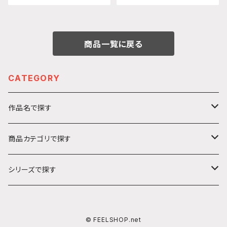
商品一覧に戻る
CATEGORY
作品名で探す
カ行
商品カテゴリで探す
ガールズ＆パンツァー
サ行
アクリルキーホルダー
シリーズで探す
ソードアート・オンライン
ハ行
ステッカー
うきうきシリーズ
© FEELSHOP.net