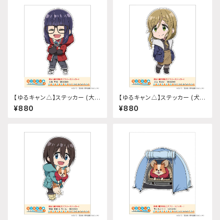
【ゆるキャン△】ステッカー (大垣
【ゆるキャン△】ステッカー (犬山
千明『SEASON3』)
あおい『SEASON3』)
¥880
¥880