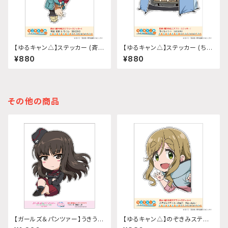
【ゆるキャン△】ステッカー (斉藤
【ゆるキャン△】ステッカー (ちく
恵那『SEASON3』)
わテント『SEASON3』)
¥880
¥880
その他の商品
【ガールズ＆パンツァー】うきうき
【ゆるキャン△】のぞきみステッ
ステッカー (西住しほ)A5サイズ
カー (犬山あおい『SEASON