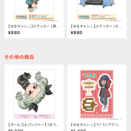
【ゆるキャン△】ステッカー (斉藤
【ゆるキャン△】ステッカー (ちく
恵那『SEASON3』)
わテント『SEASON3』)
¥880
¥880
その他の商品
【ガールズ＆パンツァー】うきうき
【ゆるキャン△】てくてくアクリル
ステッカー (アンチョビ)A5サイ
スタンド(『SEASON3』大垣 千