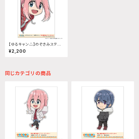
【ゆるキャン△】のぞきみステッ
カー (各務原なでしこ『SEASO
¥2,200
N3』)A4サイズ
同じカテゴリの商品