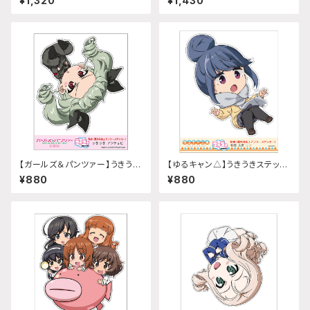
¥1,320
¥1,430
ズ
明)
【ガールズ＆パンツァー】うきうき
【ゆるキャン△】うきうきステッカ
ステッカー (アンチョビ)
ー(志摩リン 制服ver.)
¥880
¥880