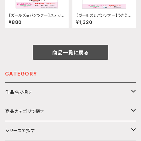
【ガールズ＆パンツァー】ステッカ
【ガールズ＆パンツァー】うきうき
ー 給油口 (集合 あんこうチー
ステッカー (マリー)A5サイズ
¥880
¥1,320
ム)
商品一覧に戻る
CATEGORY
作品名で探す
カ行
商品カテゴリで探す
ガールズ＆パンツァー
サ行
アクリルキーホルダー
シリーズで探す