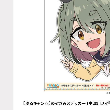
【ゆるキャン△】のぞきみステッカー (中津川メイ『S