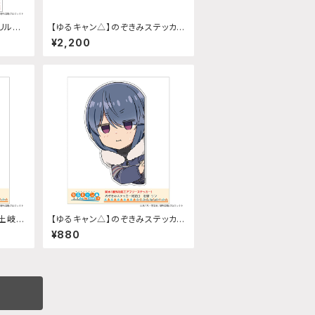
リルス
【ゆるキャン△】のぞきみステッカ
 なで
ー (ちくわ)A4サイズ
¥2,200
(土岐綾
【ゆるキャン△】のぞきみステッカ
ー (志摩リン『SEASON3』)給油口
¥880
サイズ