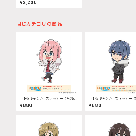
ー (中津川メイ『SEASON3』)A4
¥2,200
サイズ
同じカテゴリの商品
【ゆるキャン△】ステッカー (各務原
【ゆるキャン△】ステッカー 
なでしこ『SEASON3』)
ン『SEASON3』)
¥880
¥880