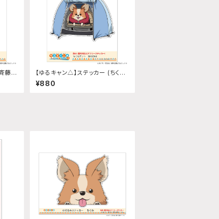
(斉藤恵
【ゆるキャン△】ステッカー (ちくわ
テント『SEASON3』)
¥880