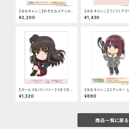
【ゆるキャン△】のぞきみステッカ
【ゆるキャン△】てくてくアク
ー (各務原なでしこ2『SEASON
タンド(『SEASON3』各務原
¥2,200
¥1,430
3』)A4サイズ
しこ)
【ガールズ＆パンツァー】うきうきス
【ゆるキャン△】ステッカー 
テッカー (西住しほ)A5サイズ
乃『SEASON3』)
¥1,320
¥880
商品一覧に戻る