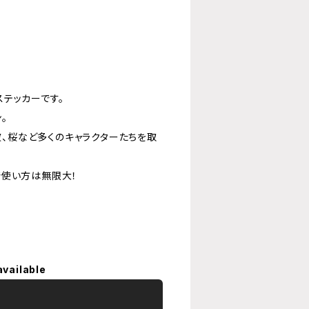
テッカーです。
。
美波、桜など多くのキャラクターたちを取
で使い方は無限大！
available