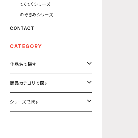
てくてくシリーズ
のぞきみシリーズ
CONTACT
CATEGORY
作品名で探す
カ行
商品カテゴリで探す
ガールズ＆パンツァー
サ行
アクリルキーホルダー
シリーズで探す
ソードアート・オンライン
ハ行
ステッカー
うきうきシリーズ