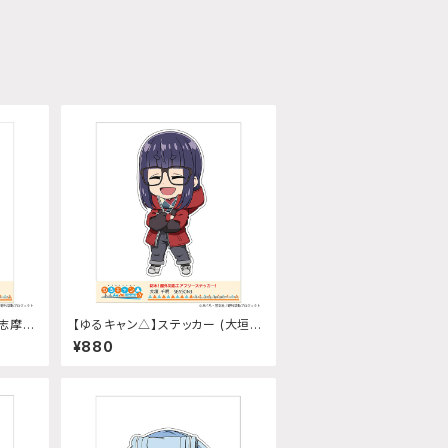
(志摩リ
【ゆるキャン△】ステッカー (大垣千
明『SEASON3』)
¥880