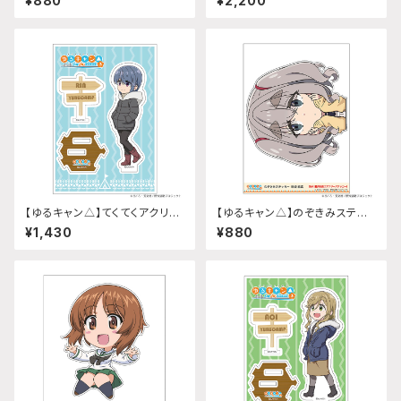
¥880
¥2,200
N3』)給油口サイズ
【ゆるキャン△】てくてくアクリル
【ゆるキャン△】のぞきみステッ
スタンド(『SEASON3』志摩 リ
カー (瑞浪絵真『SEASON3』)
¥1,430
¥880
ン)
給油口サイズ