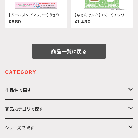
【ガールズ＆パンツァー】うきうき
【ゆるキャン△】てくてくアクリル
ステッカー (西住みほ)
スタンド(『SEASON3』犬山 あ
¥880
¥1,430
おい)
商品一覧に戻る
CATEGORY
作品名で探す
カ行
商品カテゴリで探す
ガールズ＆パンツァー
サ行
アクリルキーホルダー
シリーズで探す