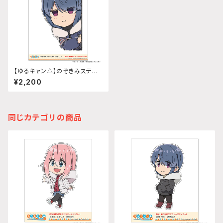
【ゆるキャン△】のぞきみステッ
カー (志摩リン『SEASON3』)A
¥2,200
4サイズ
同じカテゴリの商品