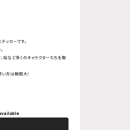
テッカーです。
。
美波、桜など多くのキャラクターたちを取
使い方は無限大！
available