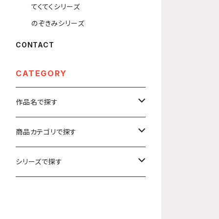
てくてくシリーズ
のぞきみシリーズ
CONTACT
CATEGORY
作品名で探す
カ行
商品カテゴリで探す
ガールズ＆パンツァー
サ行
アクリルキーホルダー
シリーズで探す
ソードアート・オンライン
ハ行
ステッカー
うきうきシリーズ