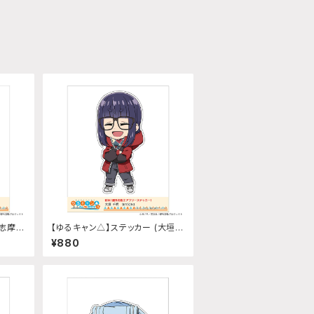
(志摩リ
【ゆるキャン△】ステッカー (大垣千
明『SEASON3』)
¥880