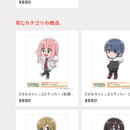
ー (志摩リン『SEASON3』)給油口
¥880
サイズ
同じカテゴリの商品
【ゆるキャン△】ステッカー (各務原
【ゆるキャン△】ステッカー 
なでしこ『SEASON3』)
ン『SEASON3』)
¥880
¥880