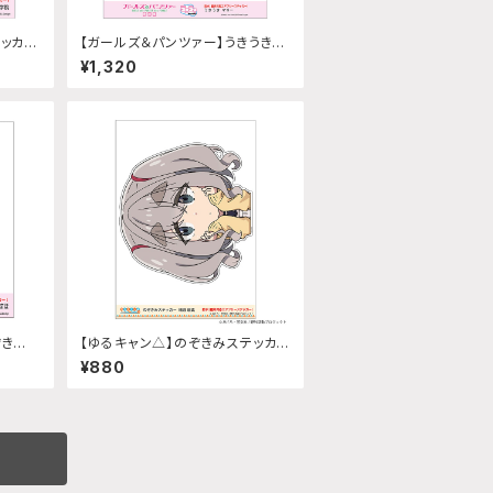
テッカー
【ガールズ＆パンツァー】うきうきス
テッカー (マリー)A5サイズ
¥1,320
ぞきみ
【ゆるキャン△】のぞきみステッカ
)
ー (瑞浪絵真『SEASON3』)給油
¥880
口サイズ