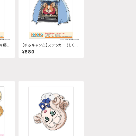
(斉藤恵
【ゆるキャン△】ステッカー (ちくわ
テント『SEASON3』)
¥880