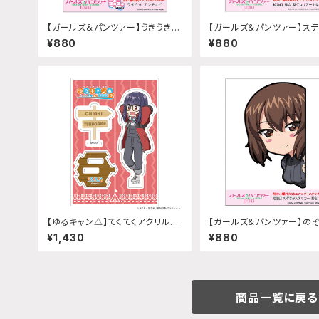
【ガールズ＆パンツァー】うきうきス
【ガールズ＆パンツァー】ス
テッカー (アンチョビ)
給油口 (集合 聖グロリアーナ女学
¥880
¥880
院)
【ゆるキャン△】てくてくアクリルス
【ガールズ＆パンツァー】の
タンド(『SEASON3』大垣 千明)
ステッカー 給油口 (西住まほ
¥1,430
¥880
商品一覧に戻る