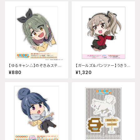
【ゆるキャン△】のぞきみステッ
【ガールズ＆パンツァー】うきうき
カー (中津川メイ『SEASON3』)
ステッカー (島田愛里寿 聖グロ
¥880
¥1,320
給油口サイズ
リアーナver.)A5サイズ