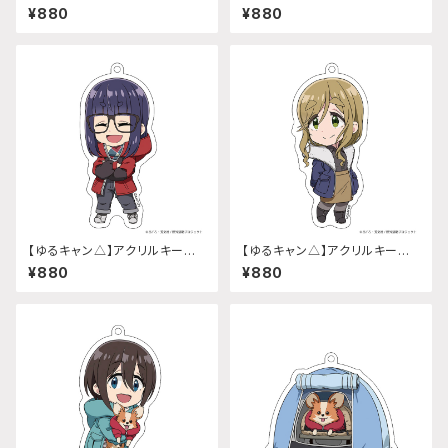
ルダー (『SEASON3』各務原 な
ルダー (『SEASON3』志摩リン)
¥880
¥880
でしこ)
【ゆるキャン△】アクリルキーホ
【ゆるキャン△】アクリルキーホ
ルダー (『SEASON3』大垣 千
ルダー (『SEASON3』犬山 あお
¥880
¥880
明)
い)