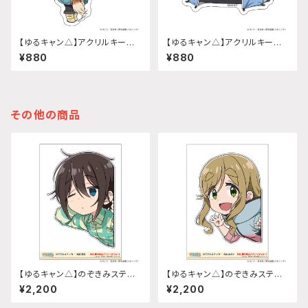
【ゆるキャン△】アクリルキーホ
【ゆるキャン△】アクリルキーホ
ルダー (『SEASON3』斉藤 恵
ルダー (『SEASON3』ちくわ)
¥880
¥880
那)
その他の商品
【ゆるキャン△】のぞきみステッ
【ゆるキャン△】のぞきみステッ
カー (斉藤恵那『SEASON3』)A
カー (犬山あおい『SEASON
¥2,200
¥2,200
4サイズ
3』)A4サイズ