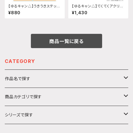
【ゆるキャン△】うきうきステッカ
【ゆるキャン△】てくてくアクリル
ー(志摩リン 制服ver.)
スタンド(『SEASON3』はんぺ
¥880
¥1,430
ん)
商品一覧に戻る
CATEGORY
作品名で探す
カ行
商品カテゴリで探す
ガールズ＆パンツァー
サ行
アクリルキーホルダー
シリーズで探す
ソードアート・オンライン
ハ行
ステッカー
うきうきシリーズ