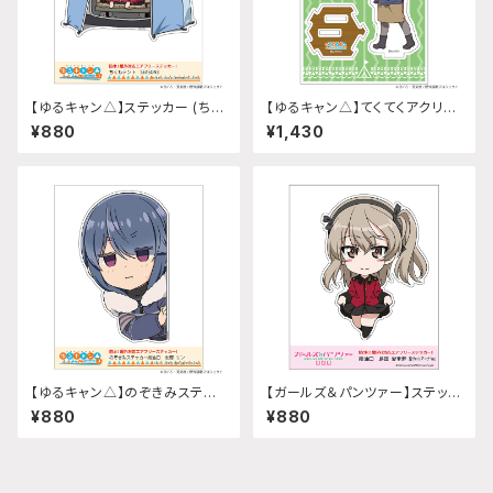
【ゆるキャン△】ステッカー (ちく
【ゆるキャン△】てくてくアクリル
わテント『SEASON3』)
スタンド(『SEASON3』犬山 あ
¥880
¥1,430
おい)
【ゆるキャン△】のぞきみステッ
【ガールズ＆パンツァー】ステッカ
カー (志摩リン『SEASON3』)給
ー 給油口 (島田愛里寿 聖グロ
¥880
¥880
油口サイズ
リアーナver.)