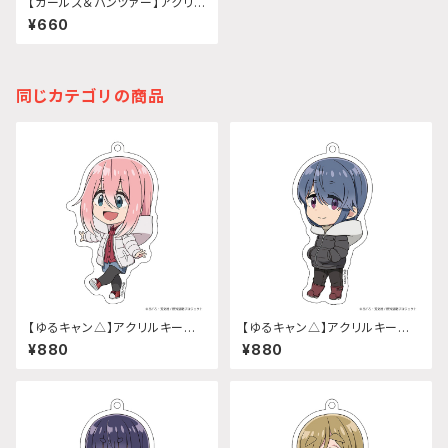
【ガールズ＆パンツァー】アクリル
キーホルダー 校章(サンダース
¥660
大学付属高校)
同じカテゴリの商品
【ゆるキャン△】アクリルキーホ
【ゆるキャン△】アクリルキーホ
ルダー (『SEASON3』各務原 な
ルダー (『SEASON3』志摩リン)
¥880
¥880
でしこ)