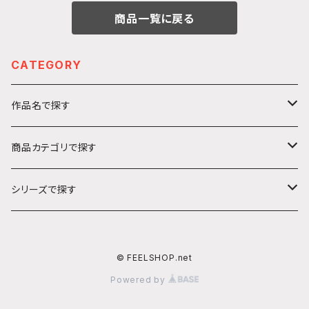
商品一覧に戻る
CATEGORY
作品名で探す
カ行
商品カテゴリで探す
ガールズ＆パンツァー
サ行
アクリルキーホルダー
シリーズで探す
ソードアート・オンライン
ハ行
ステッカー
うきうきシリーズ
© FEELSHOP.net
プリンセス・プリンシパル
ヤ行
絵馬
てくてくシリーズ
Powered by