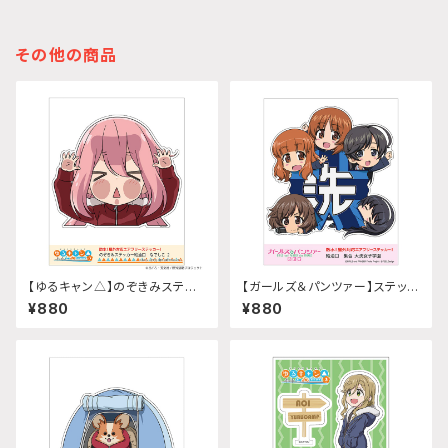
その他の商品
【ゆるキャン△】のぞきみステッ
【ガールズ＆パンツァー】ステッカ
カー (各務原なでしこ2『SEASO
ー 給油口 (集合 大洗女子学園)
¥880
¥880
N3』)給油口サイズ