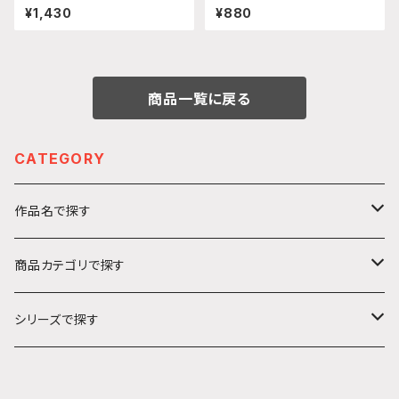
スタンド(『SEASON3』大垣 千
ー 給油口 (集合 聖グロリアーナ
¥1,430
¥880
明)
女学院)
商品一覧に戻る
CATEGORY
作品名で探す
カ行
商品カテゴリで探す
ガールズ＆パンツァー
サ行
アクリルキーホルダー
シリーズで探す
ソードアート・オンライン
ハ行
ステッカー
うきうきシリーズ