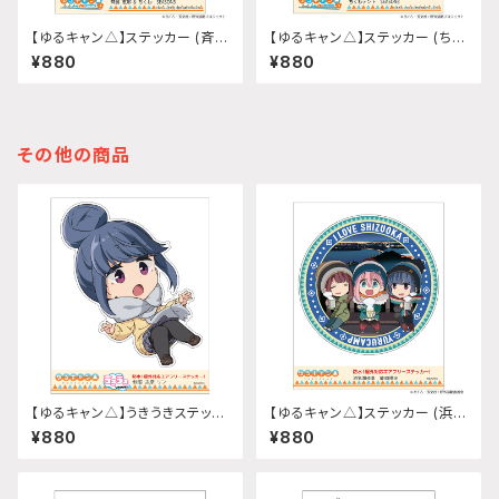
【ゆるキャン△】ステッカー (斉藤
【ゆるキャン△】ステッカー (ちく
恵那『SEASON3』)
わテント『SEASON3』)
¥880
¥880
その他の商品
【ゆるキャン△】うきうきステッカ
【ゆるキャン△】ステッカー (浜名
ー(志摩リン 制服ver.)
湖夜景 静岡限定)
¥880
¥880