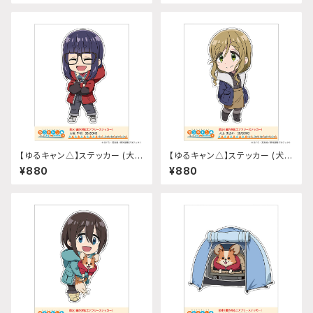
【ゆるキャン△】ステッカー (大垣
【ゆるキャン△】ステッカー (犬山
千明『SEASON3』)
あおい『SEASON3』)
¥880
¥880