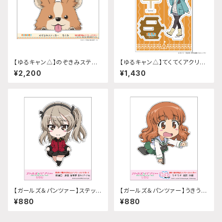
【ゆるキャン△】のぞきみステッ
【ゆるキャン△】てくてくアクリル
カー (ちくわ)A4サイズ
スタンド(『SEASON3』斉藤 恵
¥2,200
¥1,430
那)
【ガールズ＆パンツァー】ステッカ
【ガールズ＆パンツァー】うきうき
ー 給油口 (島田愛里寿 聖グロ
ステッカー (武部沙織)
¥880
¥880
リアーナver.)