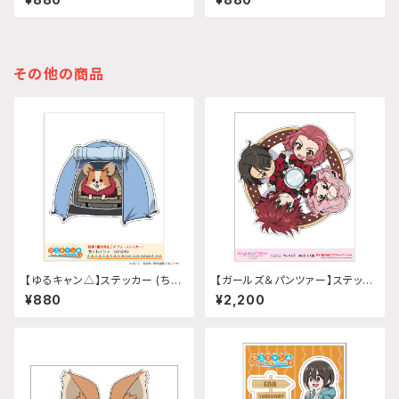
那)
その他の商品
【ゆるキャン△】ステッカー (ちく
【ガールズ＆パンツァー】ステッカ
わテント『SEASON3』)
ー (くるくるクルセイダーMK lll
¥880
¥2,200
4人娘)A4サイズ