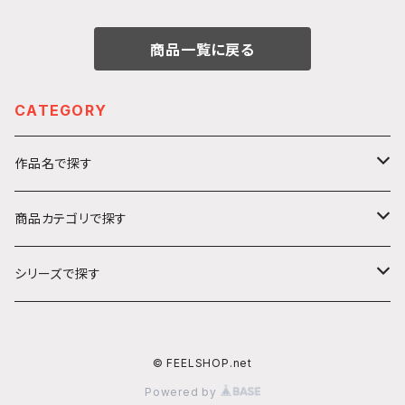
商品一覧に戻る
CATEGORY
作品名で探す
カ行
商品カテゴリで探す
ガールズ＆パンツァー
サ行
アクリルキーホルダー
シリーズで探す
ソードアート・オンライン
ハ行
ステッカー
うきうきシリーズ
© FEELSHOP.net
プリンセス・プリンシパル
ヤ行
絵馬
てくてくシリーズ
Powered by