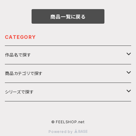
商品一覧に戻る
CATEGORY
作品名で探す
カ行
商品カテゴリで探す
ガールズ＆パンツァー
サ行
アクリルキーホルダー
シリーズで探す
ソードアート・オンライン
ハ行
ステッカー
うきうきシリーズ
© FEELSHOP.net
プリンセス・プリンシパル
ヤ行
絵馬
てくてくシリーズ
Powered by