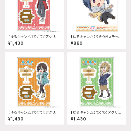
【ゆるキャン△】てくてくアクリル
【ゆるキャン△】うきうきステッカ
スタンド(『SEASON3』大垣 千
ー(志摩リン 制服ver.)
¥1,430
¥880
明)
【ゆるキャン△】てくてくアクリル
【ゆるキャン△】てくてくアクリル
スタンド(『SEASON3』斉藤 恵
スタンド(『SEASON3』犬山 あ
¥1,430
¥1,430
那)
おい)