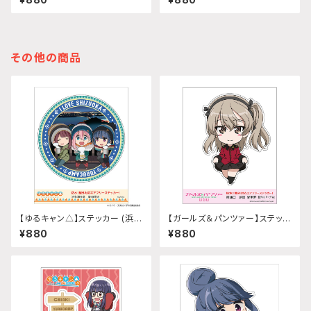
那)
その他の商品
【ゆるキャン△】ステッカー (浜名
【ガールズ＆パンツァー】ステッカ
湖夜景 静岡限定)
ー 給油口 (島田愛里寿 聖グロ
¥880
¥880
リアーナver.)