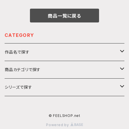
商品一覧に戻る
CATEGORY
作品名で探す
カ行
商品カテゴリで探す
ガールズ＆パンツァー
サ行
アクリルキーホルダー
シリーズで探す
ソードアート・オンライン
ハ行
ステッカー
うきうきシリーズ
© FEELSHOP.net
プリンセス・プリンシパル
ヤ行
絵馬
てくてくシリーズ
Powered by