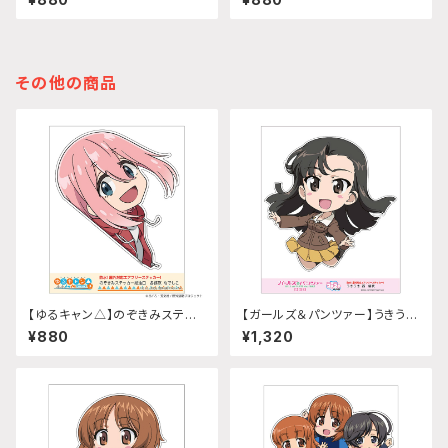
那)
その他の商品
【ゆるキャン△】のぞきみステッ
【ガールズ＆パンツァー】うきうき
カー (各務原なでしこ『SEASO
ステッカー (西絹代)A5サイズ
¥880
¥1,320
N3』)給油口サイズ